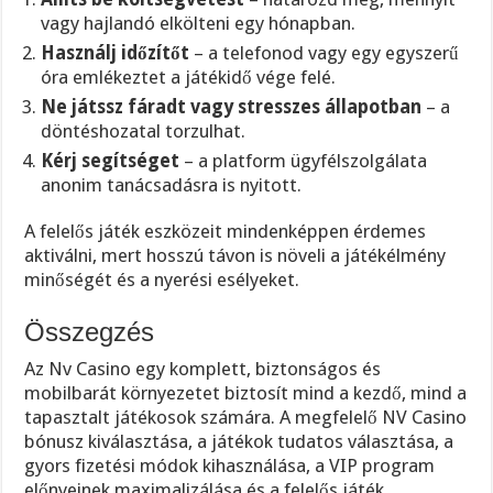
vagy hajlandó elkölteni egy hónapban.
Használj időzítőt
– a telefonod vagy egy egyszerű
óra emlékeztet a játékidő vége felé.
Ne játssz fáradt vagy stresszes állapotban
– a
döntéshozatal torzulhat.
Kérj segítséget
– a platform ügyfélszolgálata
anonim tanácsadásra is nyitott.
A felelős játék eszközeit mindenképpen érdemes
aktiválni, mert hosszú távon is növeli a játékélmény
minőségét és a nyerési esélyeket.
Összegzés
Az Nv Casino egy komplett, biztonságos és
mobilbarát környezetet biztosít mind a kezdő, mind a
tapasztalt játékosok számára. A megfelelő NV Casino
bónusz kiválasztása, a játékok tudatos választása, a
gyors fizetési módok kihasználása, a VIP program
előnyeinek maximalizálása és a felelős játék