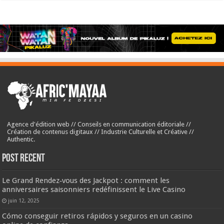
Agence d'édition web // Conseils en communication éditoriale //
Création de contenus digitaux // Industrie Culturelle et Créative //
Authentic.
Post Recent
Le Grand Rendez‑vous des Jackpot : comment les
anniversaires saisonniers redéfinissent le Live Casino
juin 12, 2025
Cómo conseguir retiros rápidos y seguros en un casino