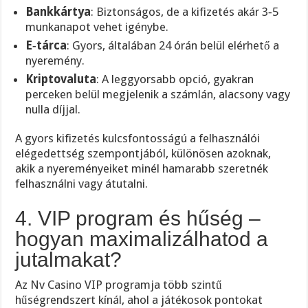
Bankkártya
: Biztonságos, de a kifizetés akár 3‑5
munkanapot vehet igénybe.
E‑tárca
: Gyors, általában 24 órán belül elérhető a
nyeremény.
Kriptovaluta
: A leggyorsabb opció, gyakran
perceken belül megjelenik a számlán, alacsony vagy
nulla díjjal.
A gyors kifizetés kulcsfontosságú a felhasználói
elégedettség szempontjából, különösen azoknak,
akik a nyereményeiket minél hamarabb szeretnék
felhasználni vagy átutalni.
4. VIP program és hűség –
hogyan maximalizálhatod a
jutalmakat?
Az Nv Casino VIP programja több szintű
hűségrendszert kínál, ahol a játékosok pontokat