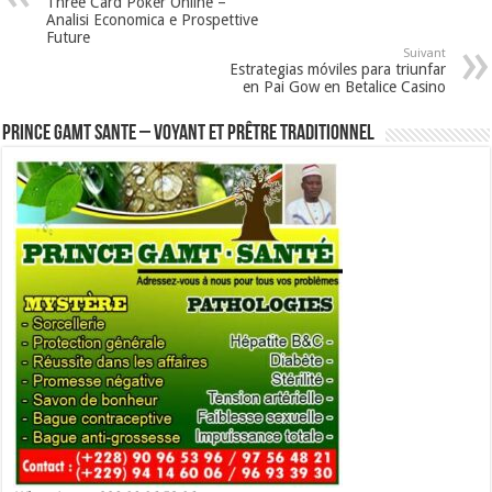
Three Card Poker Online –
Analisi Economica e Prospettive
Future
Suivant
Estrategias móviles para triunfar
en Pai Gow en Betalice Casino
Prince GAMT SANTE – Voyant et Prêtre traditionnel