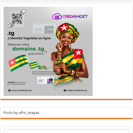
Posts by afric_mayaa
warhyss