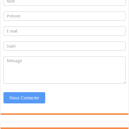
Nous Contacter