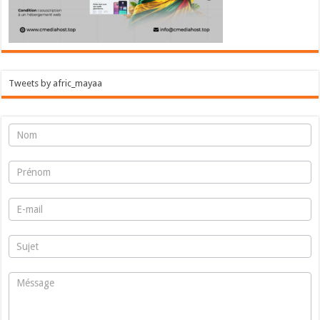
Tweets by afric_mayaa
warhyss