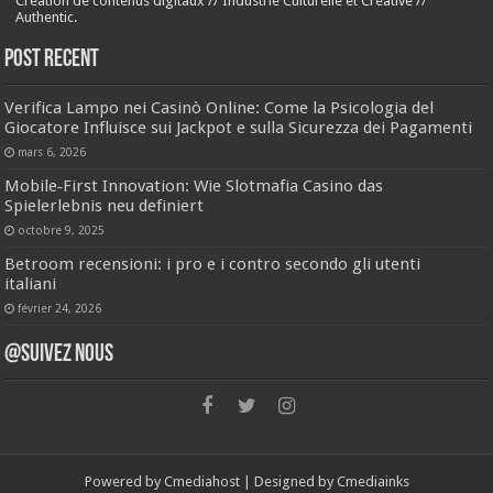
Création de contenus digitaux // Industrie Culturelle et Créative //
Authentic.
Post Recent
Verifica Lampo nei Casinò Online: Come la Psicologia del
Giocatore Influisce sui Jackpot e sulla Sicurezza dei Pagamenti
mars 6, 2026
Mobile‑First Innovation: Wie Slotmafia Casino das
Spielerlebnis neu definiert
octobre 9, 2025
Betroom recensioni: i pro e i contro secondo gli utenti
italiani
février 24, 2026
@SUIVEZ NOUS
Powered by
Cmediahost
| Designed by
Cmediainks