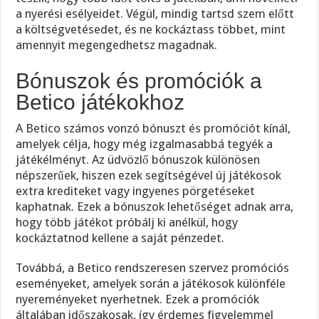
a nyerési esélyeidet. Végül, mindig tartsd szem előtt
a költségvetésedet, és ne kockáztass többet, mint
amennyit megengedhetsz magadnak.
Bónuszok és promóciók a
Betico játékokhoz
A Betico számos vonzó bónuszt és promóciót kínál,
amelyek célja, hogy még izgalmasabbá tegyék a
játékélményt. Az üdvözlő bónuszok különösen
népszerűek, hiszen ezek segítségével új játékosok
extra krediteket vagy ingyenes pörgetéseket
kaphatnak. Ezek a bónuszok lehetőséget adnak arra,
hogy több játékot próbálj ki anélkül, hogy
kockáztatnod kellene a saját pénzedet.
Továbbá, a Betico rendszeresen szervez promóciós
eseményeket, amelyek során a játékosok különféle
nyereményeket nyerhetnek. Ezek a promóciók
általában időszakosak, így érdemes figyelemmel