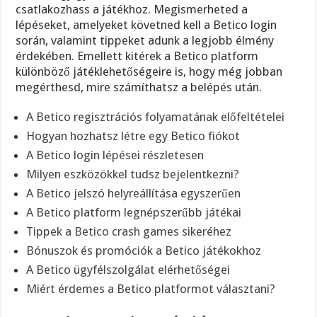
azonnal
csatlakozhass a játékhoz. Megismerheted a
belevethesd
magad
lépéseket, amelyeket követned kell a Betico login
a
során, valamint tippeket adunk a legjobb élmény
játékba
érdekében. Emellett kitérek a Betico platform
különböző játéklehetőségeire is, hogy még jobban
megérthesd, mire számíthatsz a belépés után.
A Betico regisztrációs folyamatának előfeltételei
Hogyan hozhatsz létre egy Betico fiókot
A Betico login lépései részletesen
Milyen eszközökkel tudsz bejelentkezni?
A Betico jelszó helyreállítása egyszerűen
A Betico platform legnépszerűbb játékai
Tippek a Betico crash games sikeréhez
Bónuszok és promóciók a Betico játékokhoz
A Betico ügyfélszolgálat elérhetőségei
Miért érdemes a Betico platformot választani?