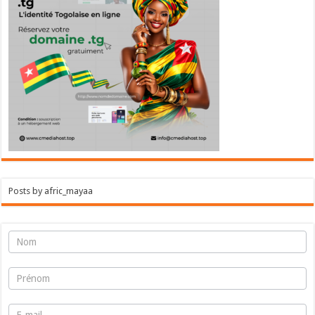
Posts by afric_mayaa
warhyss