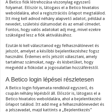
A Betico fiók létrehozása viszonylag egyszerű
folyamat. Először is, látogass el a Betico hivatalos
weboldalára, ahol a regisztrációs űrlapot megtalálod.
Itt meg kell adnod néhány alapvető adatot, például a
nevedet, születési dátumodat és az email címedet.
Fontos, hogy valós adatokat adj meg, mivel ezekre
szükséged lesz a fiók aktiválásához.
Ezután ki kell választanod egy felhasználónevet és
jelszót, amelyet a későbbi bejelentkezéshez fogsz
használni. Érdemes erős jelszót választani, amely
tartalmaz számokat, nagy- és kisbetűket, hogy
megvédd a fiókodat a jogosulatlan hozzáféréstől.
A Betico login lépései részletesen
A Betico login folyamata rendkívül egyszerű, és
csupán néhány lépésből áll. Először is, látogass el a
Betico hivatalos weboldalára, ahol a bejelentkezési
űrlapot találod. Itt add meg a felhasználónevedet és
a jelszavadat, majd kattints a „Bejelentkezés”