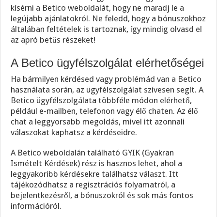
kísérni a Betico weboldalát, hogy ne maradj le a
legújabb ajánlatokról. Ne feledd, hogy a bónuszokhoz
általában feltételek is tartoznak, így mindig olvasd el
az apró betűs részeket!
A Betico ügyfélszolgálat elérhetőségei
Ha bármilyen kérdésed vagy problémád van a Betico
használata során, az ügyfélszolgálat szívesen segít. A
Betico ügyfélszolgálata többféle módon elérhető,
például e-mailben, telefonon vagy élő chaten. Az élő
chat a leggyorsabb megoldás, mivel itt azonnali
válaszokat kaphatsz a kérdéseidre.
A Betico weboldalán található GYIK (Gyakran
Ismételt Kérdések) rész is hasznos lehet, ahol a
leggyakoribb kérdésekre találhatsz választ. Itt
tájékozódhatsz a regisztrációs folyamatról, a
bejelentkezésről, a bónuszokról és sok más fontos
információról.