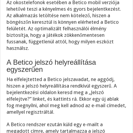
Az okostelefonok esetében a Betico mobil verziója
lehetővé teszi a kényelmes és gyors bejelentkezést.
Az alkalmazás letöltése nem kötelező, hiszen a
böngészőn keresztül is könnyen elérheted a Betico
felületét. Az optimalizált felhasználói élmény
biztosítja, hogy a játékok zökkenőmentesen
fussanak, függetlenül attól, hogy milyen eszközt
használsz.
A Betico jelszó helyreállítása
egyszerűen
Ha elfelejtetted a Betico jelszavadat, ne aggódj,
hiszen a jelszó helyreállítása rendkívül egyszerű. A
bejelentkezési oldalon keresd meg a „Jelszó
elfelejtve?” linket, és kattints rá. Ekkor egy új ablak
fog megnyílni, ahol meg kell adnod az e-mail címedet,
amellyel regisztráltál.
A Betico rendszer ezután küld egy e-mailt a
megadott címre, amely tartalmazza a jelszó