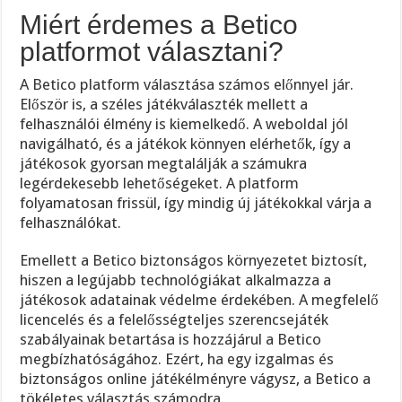
Miért érdemes a Betico
platformot választani?
A Betico platform választása számos előnnyel jár.
Először is, a széles játékválaszték mellett a
felhasználói élmény is kiemelkedő. A weboldal jól
navigálható, és a játékok könnyen elérhetők, így a
játékosok gyorsan megtalálják a számukra
legérdekesebb lehetőségeket. A platform
folyamatosan frissül, így mindig új játékokkal várja a
felhasználókat.
Emellett a Betico biztonságos környezetet biztosít,
hiszen a legújabb technológiákat alkalmazza a
játékosok adatainak védelme érdekében. A megfelelő
licencelés és a felelősségteljes szerencsejáték
szabályainak betartása is hozzájárul a Betico
megbízhatóságához. Ezért, ha egy izgalmas és
biztonságos online játékélményre vágysz, a Betico a
tökéletes választás számodra.