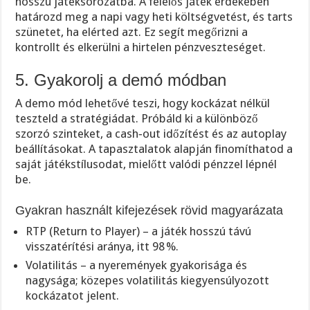
hosszú játéksorozatba. A felelős játék érdekében
határozd meg a napi vagy heti költségvetést, és tarts
szünetet, ha elérted azt. Ez segít megőrizni a
kontrollt és elkerülni a hirtelen pénzveszteséget.
5. Gyakorolj a demó módban
A demo mód lehetővé teszi, hogy kockázat nélkül
teszteld a stratégiádat. Próbáld ki a különböző
szorzó szinteket, a cash‑out időzítést és az autoplay
beállításokat. A tapasztalatok alapján finomíthatod a
saját játékstílusodat, mielőtt valódi pénzzel lépnél
be.
Gyakran használt kifejezések rövid magyarázata
RTP (Return to Player) – a játék hosszú távú
visszatérítési aránya, itt 98 %.
Volatilitás – a nyeremények gyakorisága és
nagysága; közepes volatilitás kiegyensúlyozott
kockázatot jelent.