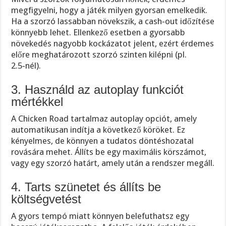
megfigyelni, hogy a játék milyen gyorsan emelkedik.
Ha a szorzó lassabban növekszik, a cash‑out időzítése
könnyebb lehet. Ellenkező esetben a gyorsabb
növekedés nagyobb kockázatot jelent, ezért érdemes
előre meghatározott szorzó szinten kilépni (pl.
2.5‑nél).
3. Használd az autoplay funkciót
mértékkel
A Chicken Road tartalmaz autoplay opciót, amely
automatikusan indítja a következő köröket. Ez
kényelmes, de könnyen a tudatos döntéshozatal
rovására mehet. Állíts be egy maximális körszámot,
vagy egy szorzó határt, amely után a rendszer megáll.
4. Tarts szünetet és állíts be
költségvetést
A gyors tempó miatt könnyen belefuthatsz egy