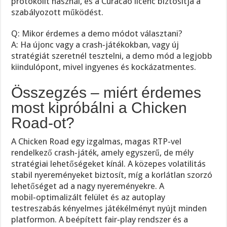
protokollt használ, és a Curacao licenc biztosítja a
szabályozott működést.
Q: Mikor érdemes a demo módot választani?
A: Ha újonc vagy a crash‑játékokban, vagy új
stratégiát szeretnél tesztelni, a demo mód a legjobb
kiindulópont, mivel ingyenes és kockázatmentes.
Összegzés – miért érdemes
most kipróbálni a Chicken
Road‑ot?
A Chicken Road egy izgalmas, magas RTP‑vel
rendelkező crash‑játék, amely egyszerű, de mély
stratégiai lehetőségeket kínál. A közepes volatilitás
stabil nyereményeket biztosít, míg a korlátlan szorzó
lehetőséget ad a nagy nyereményekre. A
mobil‑optimalizált felület és az autoplay
testreszabás kényelmes játékélményt nyújt minden
platformon. A beépített fair‑play rendszer és a