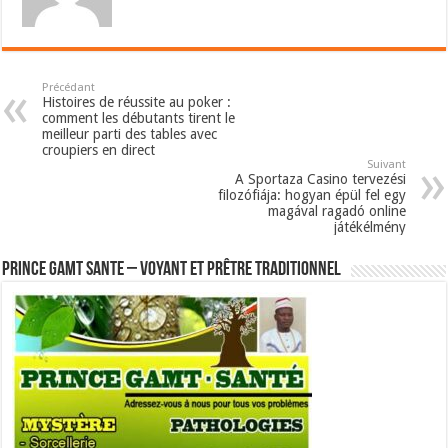
Précédant
Histoires de réussite au poker :
comment les débutants tirent le
meilleur parti des tables avec
croupiers en direct
Suivant
A Sportaza Casino tervezési
filozófiája: hogyan épül fel egy
magával ragadó online
játékélmény
Prince GAMT SANTE – Voyant et Prêtre traditionnel