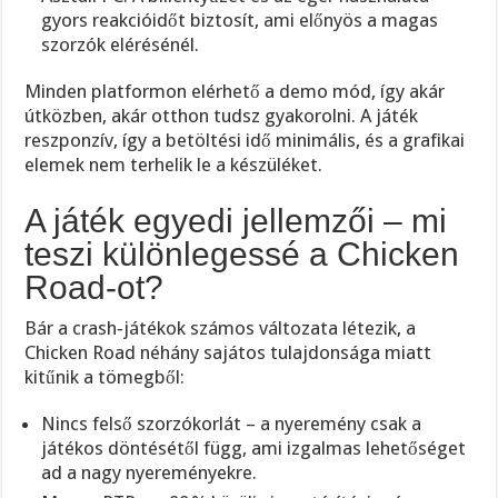
gyors reakcióidőt biztosít, ami előnyös a magas
szorzók elérésénél.
Minden platformon elérhető a demo mód, így akár
útközben, akár otthon tudsz gyakorolni. A játék
reszponzív, így a betöltési idő minimális, és a grafikai
elemek nem terhelik le a készüléket.
A játék egyedi jellemzői – mi
teszi különlegessé a Chicken
Road‑ot?
Bár a crash‑játékok számos változata létezik, a
Chicken Road néhány sajátos tulajdonsága miatt
kitűnik a tömegből:
Nincs felső szorzókorlát – a nyeremény csak a
játékos döntésétől függ, ami izgalmas lehetőséget
ad a nagy nyereményekre.