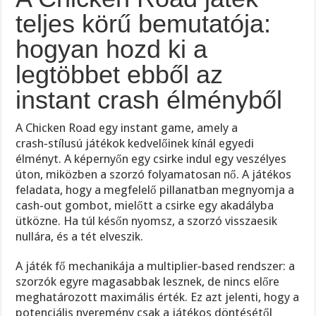
teljes
teljes körű bemutatója:
körű
bemutatója:
hogyan
hogyan hozd ki a
hozd
ki
a
legtöbbet ebből az
legtöbbet
ebből
az
instant crash élményből
instant
crash
élményből
A Chicken Road egy instant game, amely a
crash‑stílusú játékok kedvelőinek kínál egyedi
élményt. A képernyőn egy csirke indul egy veszélyes
úton, miközben a szorzó folyamatosan nő. A játékos
feladata, hogy a megfelelő pillanatban megnyomja a
cash‑out gombot, mielőtt a csirke egy akadályba
ütközne. Ha túl későn nyomsz, a szorzó visszaesik
nullára, és a tét elveszik.
A játék fő mechanikája a multiplier‑based rendszer: a
szorzók egyre magasabbak lesznek, de nincs előre
meghatározott maximális érték. Ez azt jelenti, hogy a
potenciális nyeremény csak a játékos döntésétől