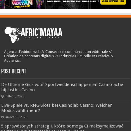
Agence d'édition web // Conseils en communication éditoriale //
Création de contenus digitaux // Industrie Culturelle et Créative //
Authentic.
Post Recent
De Ultieme Gids voor Sportweddenschappen en Casino‑actie
bij Justbit Casino
juillet 5, 2025
Live‑Spiele vs. RNG‑Slots bei Casinolab Casino: Welcher
Modus zahlt mehr?
janvier 15, 2026
5 sprawdzonych strategii, które pomogą Ci maksymalizować