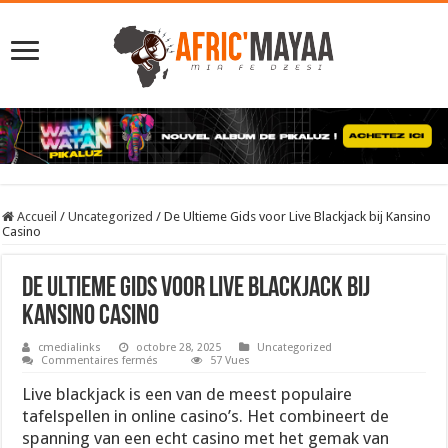
Accueil
/
Uncategorized
/
De Ultieme Gids voor Live Blackjack bij Kansino
Casino
De Ultieme Gids voor Live Blackjack bij
Kansino Casino
cmedialinks
octobre 28, 2025
Uncategorized
sur
Commentaires fermés
57 Vues
De
Ultieme
Live blackjack is een van de meest populaire
Gids
voor
tafelspellen in online casino’s. Het combineert de
Live
spanning van een echt casino met het gemak van
Blackjack