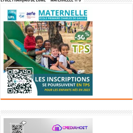
Lycée Français de Lomé – Maternelle TPS