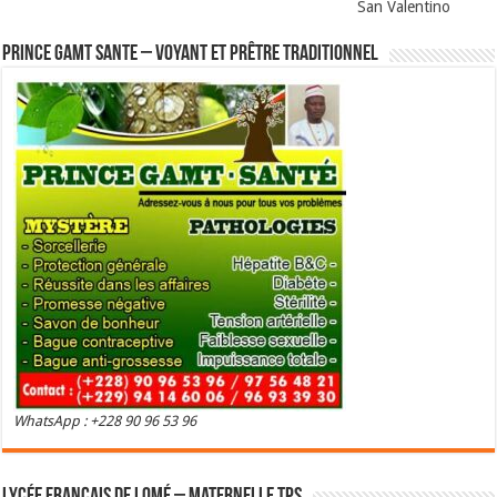
San Valentino
Prince GAMT SANTE – Voyant et Prêtre traditionnel
WhatsApp : +228 90 96 53 96