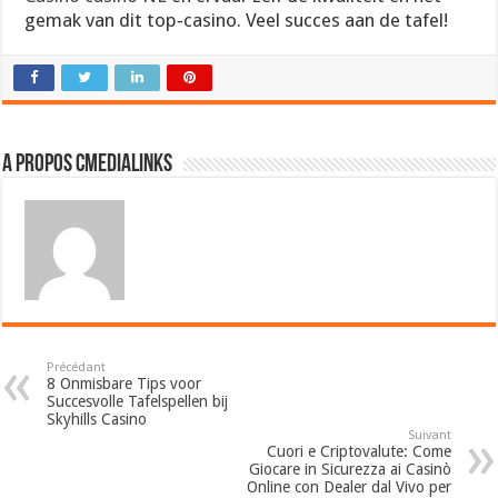
gemak van dit top‑casino. Veel succes aan de tafel!
A propos cmedialinks
Précédant
8 Onmisbare Tips voor
Succesvolle Tafelspellen bij
Skyhills Casino
Suivant
Cuori e Criptovalute: Come
Giocare in Sicurezza ai Casinò
Online con Dealer dal Vivo per