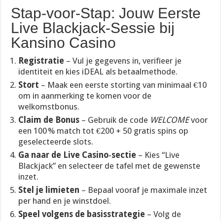
Stap‑voor‑Stap: Jouw Eerste
Live Blackjack‑Sessie bij
Kansino Casino
Registratie
– Vul je gegevens in, verifieer je
identiteit en kies iDEAL als betaalmethode.
Stort
– Maak een eerste storting van minimaal €10
om in aanmerking te komen voor de
welkomstbonus.
Claim de Bonus
– Gebruik de code
WELCOME
voor
een 100 % match tot €200 + 50 gratis spins op
geselecteerde slots.
Ga naar de Live Casino‑sectie
– Kies “Live
Blackjack” en selecteer de tafel met de gewenste
inzet.
Stel je limieten
– Bepaal vooraf je maximale inzet
per hand en je winstdoel.
Speel volgens de basisstrategie
– Volg de