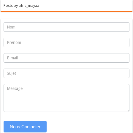
Posts by afric_mayaa
warhyss
Nous Contacter