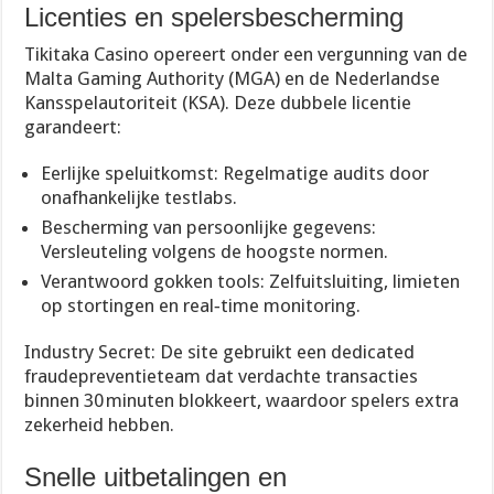
Licenties en spelersbescherming
Tikitaka Casino opereert onder een vergunning van de
Malta Gaming Authority (MGA) en de Nederlandse
Kansspelautoriteit (KSA). Deze dubbele licentie
garandeert:
Eerlijke speluitkomst: Regelmatige audits door
onafhankelijke testlabs.
Bescherming van persoonlijke gegevens:
Versleuteling volgens de hoogste normen.
Verantwoord gokken tools: Zelfuitsluiting, limieten
op stortingen en real‑time monitoring.
Industry Secret: De site gebruikt een dedicated
fraudepreventieteam dat verdachte transacties
binnen 30 minuten blokkeert, waardoor spelers extra
zekerheid hebben.
Snelle uitbetalingen en