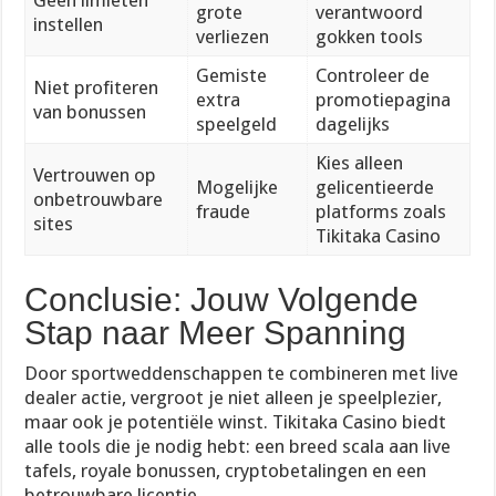
grote
verantwoord
instellen
verliezen
gokken tools
Gemiste
Controleer de
Niet profiteren
extra
promotiepagina
van bonussen
speelgeld
dagelijks
Kies alleen
Vertrouwen op
Mogelijke
gelicentieerde
onbetrouwbare
fraude
platforms zoals
sites
Tikitaka Casino
Conclusie: Jouw Volgende
Stap naar Meer Spanning
Door sportweddenschappen te combineren met live
dealer actie, vergroot je niet alleen je speelplezier,
maar ook je potentiële winst. Tikitaka Casino biedt
alle tools die je nodig hebt: een breed scala aan live
tafels, royale bonussen, cryptobetalingen en een
betrouwbare licentie.