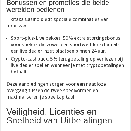
Bonussen en promoties die beide
werelden bedienen
Tikitaka Casino biedt speciale combinaties van
bonussen:
Sport‑plus‑Live pakket: 50 % extra stortingsbonus
voor spelers die zowel een sportweddenschap als
een live dealer inzet plaatsen binnen 24 uur.
Crypto‑cashback: 5 % terugbetaling op verliezen bij
live dealer spellen wanneer je met cryptobetalingen
betaalt.
Deze aanbiedingen zorgen voor een naadloze
overgang tussen de twee speelvormen en
maximaliseren je speelkapitaal.
Veiligheid, Licenties en
Snelheid van Uitbetalingen