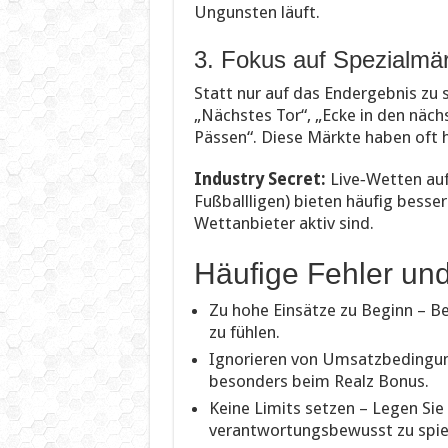
Ungunsten läuft.
3. Fokus auf Spezialmä
Statt nur auf das Endergebnis zu 
„Nächstes Tor“, „Ecke in den näch
Pässen“. Diese Märkte haben oft
Industry Secret:
Live‑Wetten auf 
Fußballligen) bieten häufig besse
Wettanbieter aktiv sind.
Häufige Fehler und
Zu hohe Einsätze zu Beginn – B
zu fühlen.
Ignorieren von Umsatzbedingun
besonders beim Realz Bonus.
Keine Limits setzen – Legen Sie
verantwortungsbewusst zu spie