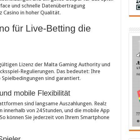
erface und schnelle Datenübertragung
z Casino in hoher Qualität.
 für Live‑Betting die
 gültigen Lizenz der Malta Gaming Authority und
ücksspiel‑Regulierungen. Das bedeutet: Ihre
e Spielbedingungen sind garantiert.
nd mobile Flexibilität
lattformen sind langsame Auszahlungen. Realz
 innerhalb von 24 Stunden, und die mobile App
. So können Sie jederzeit von Ihrem Smartphone
Spieler