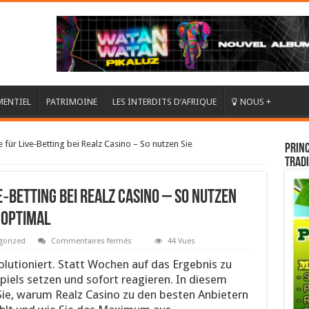
MENTIEL
PATRIMOINE
LES INTERDITS D’AFRIQUE
NOUS +
 für Live‑Betting bei Realz Casino – So nutzen Sie
Princ
trad
e‑Betting bei Realz Casino – So nutzen
 optimal
sur
gorized
Commentaires fermés
44 Vues
Der
ultimative
olutioniert. Statt Wochen auf das Ergebnis zu
Guide
für
iels setzen und sofort reagieren. In diesem
Live‑Betting
ie, warum Realz Casino zu den besten Anbietern
bei
Realz