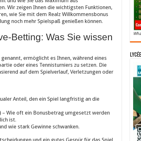
ählt und wie Sie das Maximum aus
Casino
–
n. Wir zeigen Ihnen die wichtigsten Funktionen,
So
ären, wie Sie mit dem Realz Willkommensbonus
nutzen
Sie
lung noch mehr Spielspaß genießen können.
Echtzeit‑Sportaktionen
optimal
What
ve‑Betting: Was Sie wissen
Lycée
 genannt, ermöglicht es Ihnen, während eines
artie oder eines Tennisturniers zu setzen. Die
sierend auf dem Spielverlauf, Verletzungen oder
aler Anteil, den ein Spiel langfristig an die
 – Wie oft ein Bonusbetrag umgesetzt werden
ch ist.
g und wie stark Gewinne schwanken.
tscheidungen und ein gutes Gespür für das Spiel.