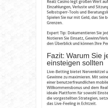
Realz Casino legt großen Wert auf 
Einzahlungen, Verluste und Sitzu
Selbstsperr‑Tools und Beratungsl
Spielen Sie nur mit Geld, das Sie b
Grenzen.
Expert Tip: Dokumentieren Sie jed
Notieren Sie Einsatz, Gewinn/Verl
den Überblick und können Ihre Per
Fazit: Warum Sie j
einsteigen sollten
Live‑Betting bietet Nervenkitzel 
Gewinne zu maximieren. Mit seine
einer benutzerfreundlichen mobil
Willkommensbonus und dem Realz 
ideale Plattform für sowohl Einst
die vorgestellten Strategien, se
das Live‑Feeling in Echtzeit.