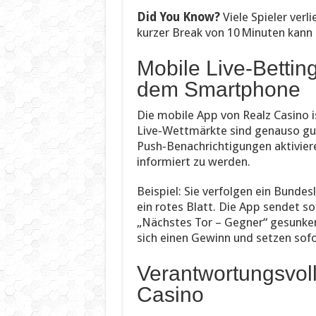
Did You Know?
Viele Spieler verl
kurzer Break von 10 Minuten kann 
Mobile Live‑Betting
dem Smartphone
Die mobile App von Realz Casino is
Live‑Wettmärkte sind genauso gu
Push‑Benachrichtigungen aktiviere
informiert zu werden.
Beispiel: Sie verfolgen ein Bundesl
ein rotes Blatt. Die App sendet s
„Nächstes Tor – Gegner“ gesunken 
sich einen Gewinn und setzen sofo
Verantwortungsvoll
Casino