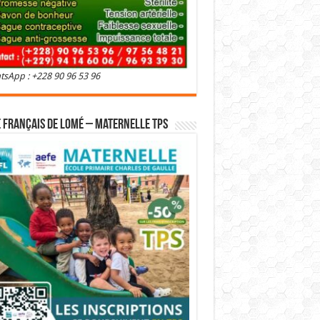
sApp : +228 90 96 53 96
 Français de Lomé – Maternelle TPS