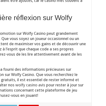
aient être ajoutés, car le casino met souvent à
ère réflexion sur Wolfy
 promotion sur Wolfy Casino peut grandement
. Que vous soyez un joueur occasionnel ou un
ttent de maximiser vos gains et de découvrir une
z à l’esprit que chaque code a ses propres
urez-vous de les lire attentivement avant de les
 fourni des informations précieuses sur
on sur Wolfy Casino. Que vous recherchiez le
ratuits, il est essentiel de rester informé et
ulter nos
wolfy casino avis
pour rester à jour sur
rmations concernant cette plateforme de jeu
musez-vous en jouant!