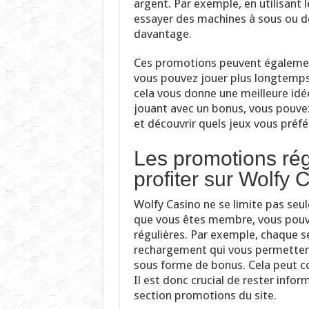
argent. Par exemple, en utilisant 
essayer des machines à sous ou de
davantage.
Ces promotions peuvent également 
vous pouvez jouer plus longtemps 
cela vous donne une meilleure idée
jouant avec un bonus, vous pouvez 
et découvrir quels jeux vous préfé
Les promotions ré
profiter sur Wolfy 
Wolfy Casino ne se limite pas seu
que vous êtes membre, vous pouv
régulières. Par exemple, chaque s
rechargement qui vous permetten
sous forme de bonus. Cela peut c
Il est donc crucial de rester info
section promotions du site.