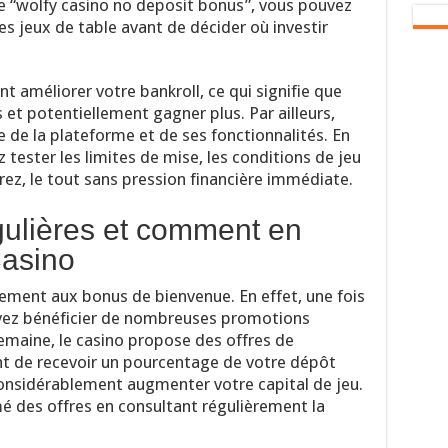
le “wolfy casino no deposit bonus”, vous pouvez
s jeux de table avant de décider où investir
améliorer votre bankroll, ce qui signifie que
et potentiellement gagner plus. Par ailleurs,
 de la plateforme et de ses fonctionnalités. En
tester les limites de mise, les conditions de jeu
rez, le tout sans pression financière immédiate.
gulières et comment en
Casino
lement aux bonus de bienvenue. En effet, une fois
ez bénéficier de nombreuses promotions
emaine, le casino propose des offres de
t de recevoir un pourcentage de votre dépôt
onsidérablement augmenter votre capital de jeu.
rmé des offres en consultant régulièrement la