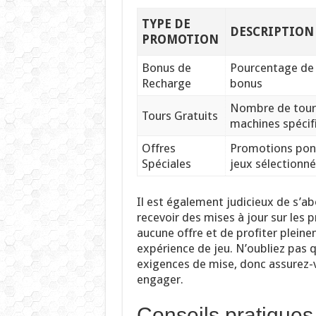
TYPE DE
DESCRIPTION
PROMOTION
Bonus de
Pourcentage de 
Recharge
bonus
Nombre de tours
Tours Gratuits
machines spécif
Offres
Promotions ponc
Spéciales
jeux sélectionn
Il est également judicieux de s’a
recevoir des mises à jour sur les
aucune offre et de profiter plein
expérience de jeu. N’oubliez pas
exigences de mise, donc assurez-v
engager.
Conseils pratiques