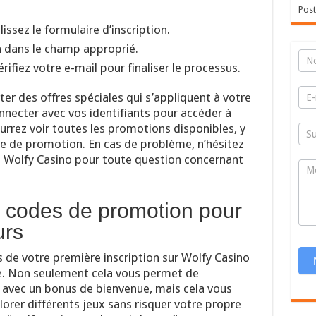
Post
lissez le formulaire d’inscription.
 dans le champ approprié.
war
rifiez votre e-mail pour finaliser le processus.
ter des offres spéciales qui s’appliquent à votre
necter avec vos identifiants pour accéder à
urrez voir toutes les promotions disponibles, y
de de promotion. En cas de problème, n’hésitez
 de Wolfy Casino pour toute question concernant
 codes de promotion pour
urs
s de votre première inscription sur Wolfy Casino
. Non seulement cela vous permet de
avec un bonus de bienvenue, mais cela vous
orer différents jeux sans risquer votre propre