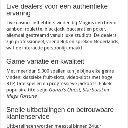
Live dealers voor een authentieke
ervaring
Live casino‑liefhebbers vinden bij Magius een breed
aanbod: roulette, blackjack, baccarat en poker,
allemaal gestreamd vanuit luxe studio’s. De dealers
zijn professioneel, vriendelijk en spreken Nederlands,
wat de interactie persoonlijk maakt.
Game‑variatie en kwaliteit
Met meer dan 5.000 spellen kun je bijna elke genre
vinden: klassieke fruit‑slots, video‑slots met hoge
RTP, tafelspellen en progressieve jackpots. Enkele
populaire titels zijn
Gonzo’s Quest
,
Starburst
en
Mega Fortune
.
Snelle uitbetalingen en betrouwbare
klantenservice
Uitbetalingen worden meestal binnen 24 uur