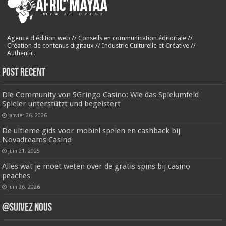
Agence d'édition web // Conseils en communication éditoriale //
Création de contenus digitaux // Industrie Culturelle et Créative //
Authentic.
Post Recent
Die Community von 5Gringo Casino: Wie das Spielumfeld
Spieler unterstützt und begeistert
janvier 26, 2026
De ultieme gids voor mobiel spelen en cashback bij
Novadreams Casino
juin 21, 2025
Alles wat je moet weten over de gratis spins bij casino
peaches
juin 26, 2026
@SUIVEZ NOUS