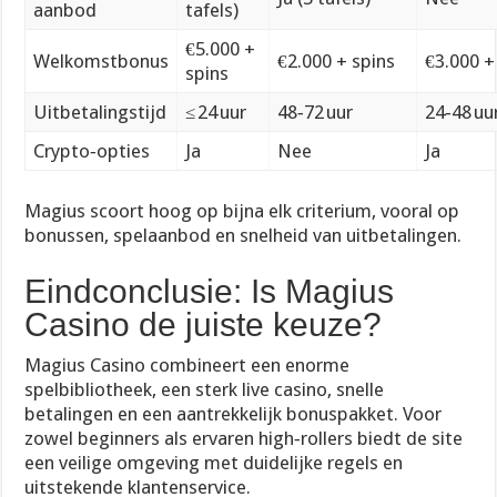
aanbod
tafels)
€5.000 +
Welkomstbonus
€2.000 + spins
€3.000 +
spins
Uitbetalingstijd
≤ 24 uur
48‑72 uur
24‑48 uu
Crypto‑opties
Ja
Nee
Ja
Magius scoort hoog op bijna elk criterium, vooral op
bonussen, spelaanbod en snelheid van uitbetalingen.
Eindconclusie: Is Magius
Casino de juiste keuze?
Magius Casino combineert een enorme
spelbibliotheek, een sterk live casino, snelle
betalingen en een aantrekkelijk bonuspakket. Voor
zowel beginners als ervaren high‑rollers biedt de site
een veilige omgeving met duidelijke regels en
uitstekende klantenservice.