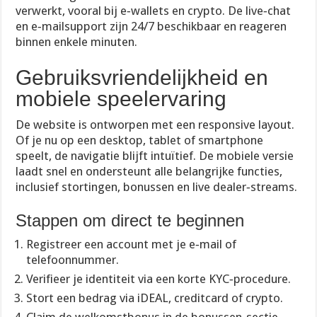
verwerkt, vooral bij e‑wallets en crypto. De live‑chat
en e‑mailsupport zijn 24/7 beschikbaar en reageren
binnen enkele minuten.
Gebruiksvriendelijkheid en
mobiele speelervaring
De website is ontworpen met een responsive layout.
Of je nu op een desktop, tablet of smartphone
speelt, de navigatie blijft intuïtief. De mobiele versie
laadt snel en ondersteunt alle belangrijke functies,
inclusief stortingen, bonussen en live dealer‑streams.
Stappen om direct te beginnen
Registreer een account met je e‑mail of
telefoonnummer.
Verifieer je identiteit via een korte KYC‑procedure.
Stort een bedrag via iDEAL, creditcard of crypto.
Claim de welkomstbonus in de bonussen‑sectie.