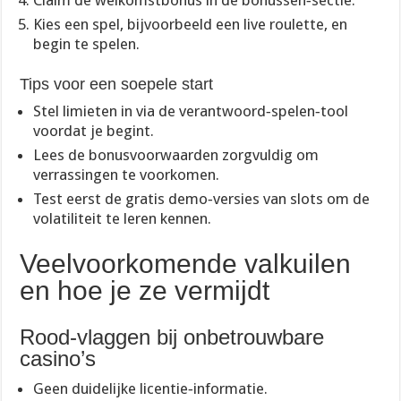
Kies een spel, bijvoorbeeld een live roulette, en
begin te spelen.
Tips voor een soepele start
Stel limieten in via de verantwoord‑spelen‑tool
voordat je begint.
Lees de bonusvoorwaarden zorgvuldig om
verrassingen te voorkomen.
Test eerst de gratis demo‑versies van slots om de
volatiliteit te leren kennen.
Veelvoorkomende valkuilen
en hoe je ze vermijdt
Rood‑vlaggen bij onbetrouwbare
casino’s
Geen duidelijke licentie‑informatie.