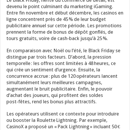
Le Black Friday, hérité du commerce de détail, est
devenu le point culminant du marketing iGaming.
Entre fin novembre et début décembre, les casinos en
ligne concentrent près de 45 % de leur budget
publicitaire annuel sur cette période. Les promotions
prennent la forme de bonus de dépôt gonflés, de
tours gratuits, voire de cash‑back jusqu’à 25 %.
En comparaison avec Noël ou l’été, le Black Friday se
distingue par trois facteurs. D’abord, la pression
temporelle : les offres sont limitées à 48 heures, ce
qui crée un sentiment d’urgence. Ensuite, la
concurrence accrue : plus de 120 opérateurs lancent
simultanément leurs meilleures campagnes,
augmentant le bruit publicitaire. Enfin, le pouvoir
d’achat des joueurs, qui profitent des soldes
post‑fêtes, rend les bonus plus attractifs.
Les opérateurs utilisent ce contexte pour introduire
ou booster la Roulette Lightning. Par exemple,
CasinoX a proposé un « Pack Lightning » incluant 50 €