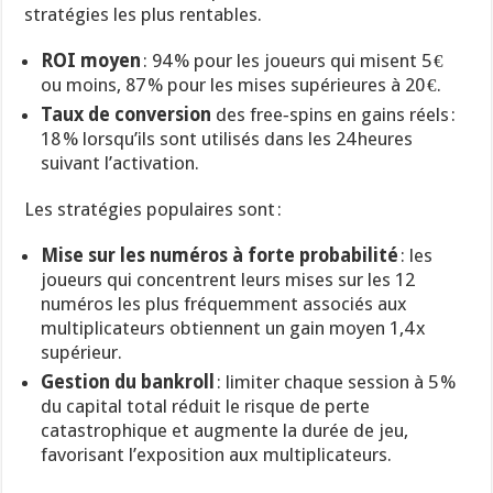
stratégies les plus rentables.
ROI moyen
: 94 % pour les joueurs qui misent 5 €
ou moins, 87 % pour les mises supérieures à 20 €.
Taux de conversion
des free‑spins en gains réels :
18 % lorsqu’ils sont utilisés dans les 24 heures
suivant l’activation.
Les stratégies populaires sont :
Mise sur les numéros à forte probabilité
: les
joueurs qui concentrent leurs mises sur les 12
numéros les plus fréquemment associés aux
multiplicateurs obtiennent un gain moyen 1,4 x
supérieur.
Gestion du bankroll
: limiter chaque session à 5 %
du capital total réduit le risque de perte
catastrophique et augmente la durée de jeu,
favorisant l’exposition aux multiplicateurs.