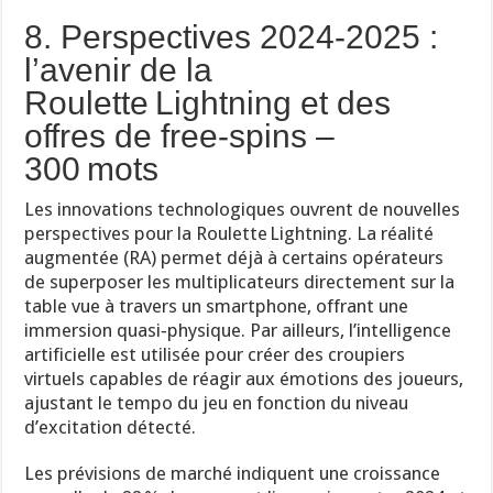
8. Perspectives 2024‑2025 :
l’avenir de la
Roulette Lightning et des
offres de free‑spins –
300 mots
Les innovations technologiques ouvrent de nouvelles
perspectives pour la Roulette Lightning. La réalité
augmentée (RA) permet déjà à certains opérateurs
de superposer les multiplicateurs directement sur la
table vue à travers un smartphone, offrant une
immersion quasi‑physique. Par ailleurs, l’intelligence
artificielle est utilisée pour créer des croupiers
virtuels capables de réagir aux émotions des joueurs,
ajustant le tempo du jeu en fonction du niveau
d’excitation détecté.
Les prévisions de marché indiquent une croissance