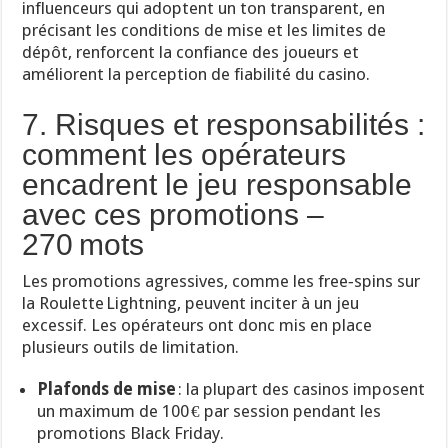
influenceurs qui adoptent un ton transparent, en
précisant les conditions de mise et les limites de
dépôt, renforcent la confiance des joueurs et
améliorent la perception de fiabilité du casino.
7. Risques et responsabilités :
comment les opérateurs
encadrent le jeu responsable
avec ces promotions –
270 mots
Les promotions agressives, comme les free‑spins sur
la Roulette Lightning, peuvent inciter à un jeu
excessif. Les opérateurs ont donc mis en place
plusieurs outils de limitation.
Plafonds de mise
: la plupart des casinos imposent
un maximum de 100 € par session pendant les
promotions Black Friday.