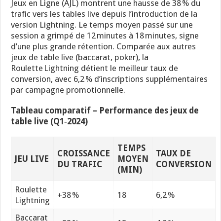
Jeux en Ligne (AJL) montrent une hausse de 38 % du
trafic vers les tables live depuis l’introduction de la
version Lightning. Le temps moyen passé sur une
session a grimpé de 12 minutes à 18 minutes, signe
d’une plus grande rétention. Comparée aux autres
jeux de table live (baccarat, poker), la
Roulette Lightning détient le meilleur taux de
conversion, avec 6,2 % d’inscriptions supplémentaires
par campagne promotionnelle.
Tableau comparatif – Performance des jeux de
table live (Q1‑2024)
TEMPS
CROISSANCE
TAUX DE
JEU LIVE
MOYEN
DU TRAFIC
CONVERSION
(MIN)
Roulette
+38 %
18
6,2 %
Lightning
Baccarat