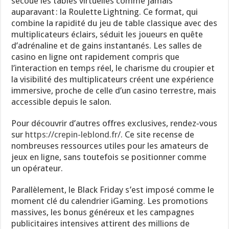
secoue les tables virtuelles comme jamais
nouvelle
auparavant : la Roulette Lightning. Ce format, qui
folie
des
combine la rapidité du jeu de table classique avec des
joueurs
live
multiplicateurs éclairs, séduit les joueurs en quête
–
d’adrénaline et de gains instantanés. Les salles de
comment
les
casino en ligne ont rapidement compris que
free‑spins
transforment
l’interaction en temps réel, le charisme du croupier et
le
la visibilité des multiplicateurs créent une expérience
Black
Friday
immersive, proche de celle d’un casino terrestre, mais
accessible depuis le salon.
Pour découvrir d’autres offres exclusives, rendez‑vous
sur
https://crepin-leblond.fr/
. Ce site recense de
nombreuses ressources utiles pour les amateurs de
jeux en ligne, sans toutefois se positionner comme
un opérateur.
Parallèlement, le Black Friday s’est imposé comme le
moment clé du calendrier iGaming. Les promotions
massives, les bonus généreux et les campagnes
publicitaires intensives attirent des millions de