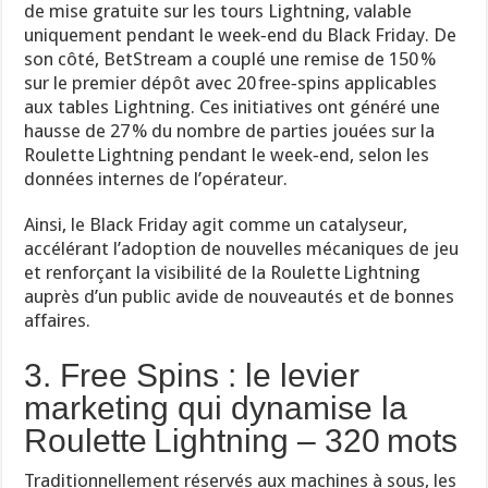
de mise gratuite sur les tours Lightning, valable
uniquement pendant le week‑end du Black Friday. De
son côté, BetStream a couplé une remise de 150 %
sur le premier dépôt avec 20 free‑spins applicables
aux tables Lightning. Ces initiatives ont généré une
hausse de 27 % du nombre de parties jouées sur la
Roulette Lightning pendant le week‑end, selon les
données internes de l’opérateur.
Ainsi, le Black Friday agit comme un catalyseur,
accélérant l’adoption de nouvelles mécaniques de jeu
et renforçant la visibilité de la Roulette Lightning
auprès d’un public avide de nouveautés et de bonnes
affaires.
3. Free Spins : le levier
marketing qui dynamise la
Roulette Lightning – 320 mots
Traditionnellement réservés aux machines à sous, les