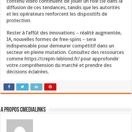
contenu vidéo continuent de jouer un rôle clé dans la
diffusion de ces tendances, tandis que les autorités
et les opérateurs renforcent les dispositifs de
protection.
Rester à l’affût des innovations – réalité augmentée,
IA, nouvelles formes de free‑spins – sera
indispensable pour demeurer compétitif dans un
secteur en pleine mutation. Consultez des ressources
comme https://crepin-leblond.fr/ pour approfondir
votre compréhension du marché et prendre des
décisions éclairées.
A propos cmedialinks