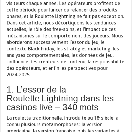
visiteurs chaque année. Les opérateurs profitent de
cette période pour lancer ou relancer des produits
phares, et la Roulette Lightning ne fait pas exception.
Dans cet article, nous décortiquons les tendances
actuelles, le rôle des free‑spins, et l’impact de ces
mécanismes sur le comportement des joueurs. Nous
aborderons successivement l’essor du jeu, le
contexte Black Friday, les stratégies marketing, les
analyses comportementales, les données de jeu,
l’influence des créateurs de contenu, la responsabilité
des opérateurs, et enfin les perspectives pour
2024‑2025.
1. L’essor de la
Roulette Lightning dans les
casinos live – 340 mots
La roulette traditionnelle, introduite au 18ᵉ siècle, a
connu plusieurs métamorphoses : la version
américaine, la version française, puis les variantes à