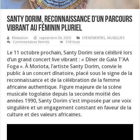
Santy Dorim, reconnaissance d’un parcours
vibrant au féminin pluriel
Rédaction
septembre 30, 2025
EVENEMENTIEL
,
MUSIQUES
sur
Commentaires fermés
318 Vues
Santy
Dorim,
Le 11 octobre prochain, Santy Dorim sera célébré lors
reconnaissance
d’un
d’un grand concert live vibrant : « Dîner de Gala T’AA
parcours
Foga ». À Moriota, l’artiste Santy Dorim, convie le
vibrant
au
public à un concert dînatoire, placé sous le signe de la
féminin
pluriel
reconnaissance et de la célébration de la femme
africaine authentique. Figure majeure de la scène
musicale togolaise depuis la seconde moitié des
années 1990, Santy Dorim s’est imposée par une voix
singulière et un engagement constant en faveur de la
culture et des valeurs africaines.