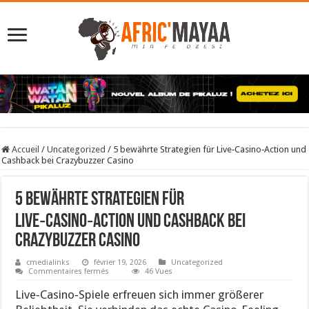
Accueil
/
Uncategorized
/
5 bewährte Strategien für Live‑Casino‑Action und
Cashback bei Crazybuzzer Casino
5 bewährte Strategien für
Live‑Casino‑Action und Cashback bei
Crazybuzzer Casino
cmedialinks
février 19, 2026
Uncategorized
sur
Commentaires fermés
46 Vues
5
bewährte
Live‑Casino‑Spiele erfreuen sich immer größerer
Strategien
für