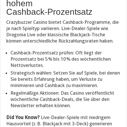
hohem
Cashback‑Prozentsatz
Crazybuzzer Casino bietet Cashback‑Programme, die
je nach Spieltyp variieren. Live‑Dealer‑Spiele wie
Dragonia Live oder klassische Blackjack‑Tische
können unterschiedliche Rückzahlungsraten haben.
Cashback‑Prozentsatz prüfen: Oft liegt der
Prozentsatz bei 5 % bis 10 % des wöchentlichen
Nettoverlustes.
Strategisch wählen: Setzen Sie auf Spiele, bei denen
Sie bereits Erfahrung haben, um Verluste zu
minimieren und Cashback zu maximieren.
Regelmäßige Aktionen: Das Casino veröffentlicht
wöchentliche Cashback‑Deals, die Sie über den
Newsletter erhalten können.
Did You Know?
Live‑Dealer‑Spiele mit niedrigem
Hausvorteil (z. B. Blackjack mit 3‑Deck) generieren