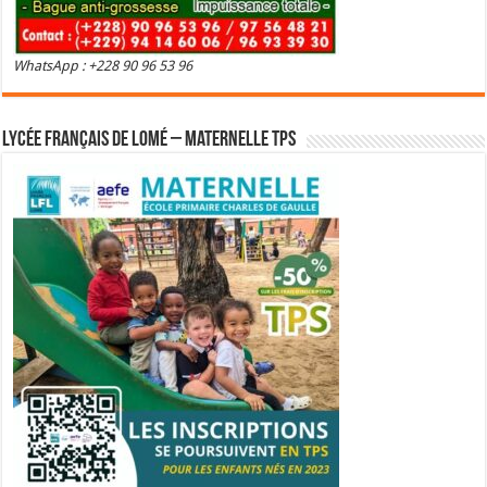
WhatsApp : +228 90 96 53 96
Lycée Français de Lomé – Maternelle TPS