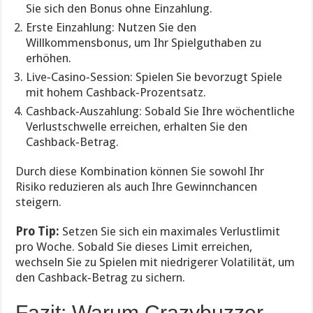
Sie sich den Bonus ohne Einzahlung.
Erste Einzahlung: Nutzen Sie den
Willkommensbonus, um Ihr Spielguthaben zu
erhöhen.
Live‑Casino‑Session: Spielen Sie bevorzugt Spiele
mit hohem Cashback‑Prozentsatz.
Cashback‑Auszahlung: Sobald Sie Ihre wöchentliche
Verlustschwelle erreichen, erhalten Sie den
Cashback‑Betrag.
Durch diese Kombination können Sie sowohl Ihr
Risiko reduzieren als auch Ihre Gewinnchancen
steigern.
Pro Tip:
Setzen Sie sich ein maximales Verlustlimit
pro Woche. Sobald Sie dieses Limit erreichen,
wechseln Sie zu Spielen mit niedrigerer Volatilität, um
den Cashback‑Betrag zu sichern.
Fazit: Warum Crazybuzzer