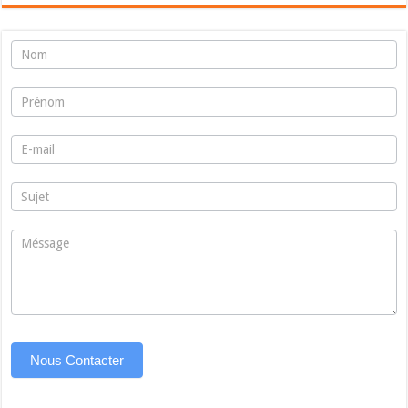
warhyss
Nous Contacter