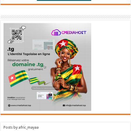
Posts by afric_mayaa