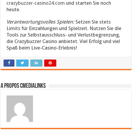
crazybuzzer-casino24.com
und starten Sie noch
heute.
Verantwortungsvolles Spielen:
Setzen Sie stets
Limits für Einzahlungen und Spielzeit. Nutzen Sie die
Tools zur Selbstausschluss‑ und Verlustbegrenzung,
die Crazybuzzer Casino anbietet. Viel Erfolg und viel
Spaß beim Live‑Casino‑Erlebnis!
A propos cmedialinks