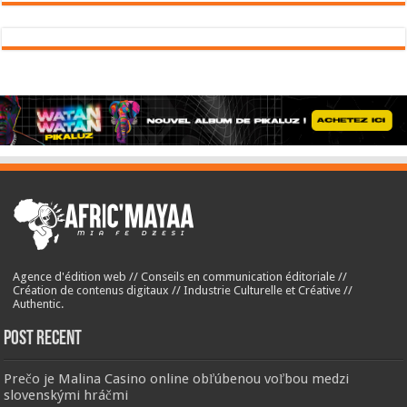
Agence d'édition web // Conseils en communication éditoriale //
Création de contenus digitaux // Industrie Culturelle et Créative //
Authentic.
Post Recent
Prečo je Malina Casino online obľúbenou voľbou medzi
slovenskými hráčmi