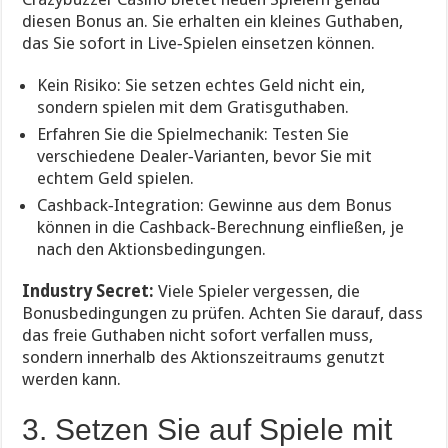
diesen Bonus an. Sie erhalten ein kleines Guthaben,
das Sie sofort in Live‑Spielen einsetzen können.
Kein Risiko: Sie setzen echtes Geld nicht ein,
sondern spielen mit dem Gratisguthaben.
Erfahren Sie die Spielmechanik: Testen Sie
verschiedene Dealer‑Varianten, bevor Sie mit
echtem Geld spielen.
Cashback‑Integration: Gewinne aus dem Bonus
können in die Cashback‑Berechnung einfließen, je
nach den Aktionsbedingungen.
Industry Secret:
Viele Spieler vergessen, die
Bonusbedingungen zu prüfen. Achten Sie darauf, dass
das freie Guthaben nicht sofort verfallen muss,
sondern innerhalb des Aktionszeitraums genutzt
werden kann.
3. Setzen Sie auf Spiele mit