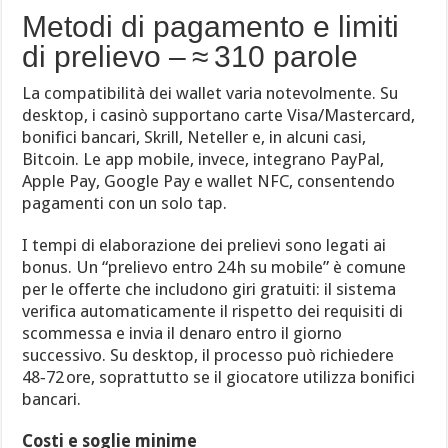
Metodi di pagamento e limiti
di prelievo – ≈ 310 parole
La compatibilità dei wallet varia notevolmente. Su
desktop, i casinò supportano carte Visa/Mastercard,
bonifici bancari, Skrill, Neteller e, in alcuni casi,
Bitcoin. Le app mobile, invece, integrano PayPal,
Apple Pay, Google Pay e wallet NFC, consentendo
pagamenti con un solo tap.
I tempi di elaborazione dei prelievi sono legati ai
bonus. Un “prelievo entro 24 h su mobile” è comune
per le offerte che includono giri gratuiti: il sistema
verifica automaticamente il rispetto dei requisiti di
scommessa e invia il denaro entro il giorno
successivo. Su desktop, il processo può richiedere
48‑72 ore, soprattutto se il giocatore utilizza bonifici
bancari.
Costi e soglie minime