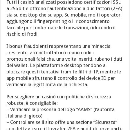
Tutti i casinò analizzati possiedono certificazioni SSL
a 256 bit e offrono l’autenticazione a due fattori (2FA)
sia su desktop che su app. Su mobile, molti operatori
aggiungono il fingerprinting o il riconoscimento
facciale per confermare le transazioni, riducendo il
rischio di frodi.
I bonus fraudolenti rappresentano una minaccia
crescente: alcuni truffatori creano codici
promozionali falsi che, una volta inseriti, rubano i dati
del wallet. Le piattaforme desktop tendono a
bloccare questi tentativi tramite filtri di IP, mentre le
app mobile sfruttano il controllo del device ID per
verificare la legittimità della richiesta.
Per scegliere un casinò con politiche di sicurezza
robuste, è consigliabile:
– Verificare la presenza del logo “AAMS” (l’autorità
italiana di gioco).
– Controllare se il sito offre una sezione “Sicurezza”
con dettagli su crittografia, 2FA e audit di terze parti.