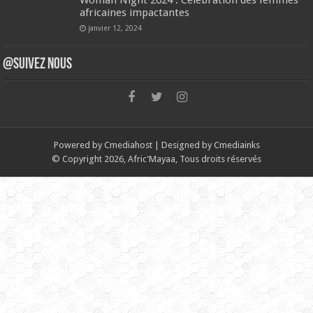
Woman Night 2024 : Célébration des femmes
africaines impactantes
janvier 12, 2024
@SUIVEZ NOUS
Powered by
Cmediahost
| Designed by
Cmediainks
© Copyright 2026, Afric'Mayaa, Tous droits réservés