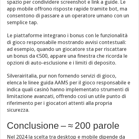
spazio per condividere screenshot e link a guide. Le
app mobile offrono risposte rapide tramite bot, ma
consentono di passare a un operatore umano con un
semplice tap.
Le piattaforme integrano i bonus con le funzionalità
di gioco responsabile mostrando avvisi contestuali:
ad esempio, quando un giocatore sta per riscattare
un bonus da €500, appare una finestra che ricorda le
opzioni di auto‑esclusione e i limiti di deposito.
Silverairitalia, pur non fornendo servizi di gioco,
elenca le linee guida AAMS per il gioco responsabile e
indica quali casinò hanno implementato strumenti di
limitazione avanzati, offrendo così un utile punto di
riferimento per i giocatori attenti alla propria
sicurezza.
Conclusione – ≈ 200 parole
Nel 2024 la scelta tra desktop e mobile dipende da