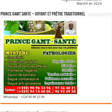
Marché en 2024
Prince GAMT SANTE – Voyant et Prêtre traditionnel
WhatsApp : +228 90 96 53 96