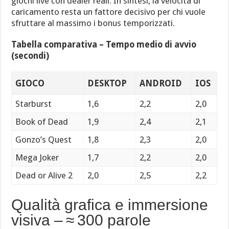
giochi live con dealer reali. In sintesi, la velocità di
caricamento resta un fattore decisivo per chi vuole
sfruttare al massimo i bonus temporizzati.
Tabella comparativa – Tempo medio di avvio
(secondi)
GIOCO
DESKTOP
ANDROID
IOS
Starburst
1,6
2,2
2,0
Book of Dead
1,9
2,4
2,1
Gonzo’s Quest
1,8
2,3
2,0
Mega Joker
1,7
2,2
2,0
Dead or Alive 2
2,0
2,5
2,2
Qualità grafica e immersione
visiva – ≈ 300 parole