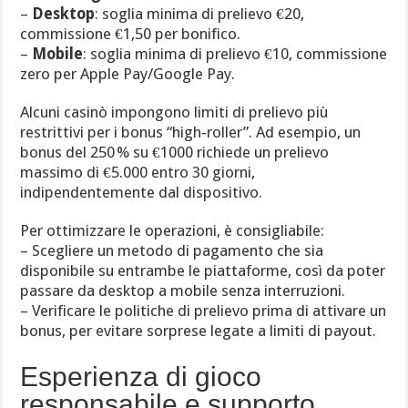
–
Desktop
: soglia minima di prelievo €20,
commissione €1,50 per bonifico.
–
Mobile
: soglia minima di prelievo €10, commissione
zero per Apple Pay/Google Pay.
Alcuni casinò impongono limiti di prelievo più
restrittivi per i bonus “high‑roller”. Ad esempio, un
bonus del 250 % su €1000 richiede un prelievo
massimo di €5.000 entro 30 giorni,
indipendentemente dal dispositivo.
Per ottimizzare le operazioni, è consigliabile:
– Scegliere un metodo di pagamento che sia
disponibile su entrambe le piattaforme, così da poter
passare da desktop a mobile senza interruzioni.
– Verificare le politiche di prelievo prima di attivare un
bonus, per evitare sorprese legate a limiti di payout.
Esperienza di gioco
responsabile e supporto