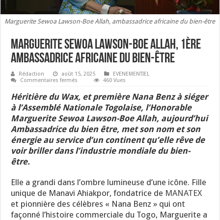
Marguerite Sewoa Lawson-Boe Allah, ambassadrice africaine du bien-être
Marguerite Sewoa Lawson-Boe Allah, 1ère
ambassadrice africaine du bien-être
Rédaction
août 15, 2025
EVENEMENTIEL
sur
Commentaires fermés
460 Vues
Marguerite
Sewoa
Héritière du Wax, et première Nana Benz à siéger
Lawson-
Boe
à l’Assemblé Nationale Togolaise, l’Honorable
Allah,
Marguerite Sewoa Lawson-Boe Allah, aujourd’hui
1ère
ambassadrice
Ambassadrice du bien être, met son nom et son
africaine
du
énergie au service d’un continent qu’elle rêve de
bien-
voir briller dans l’industrie mondiale du bien-
être
être.
Elle a grandi dans l’ombre lumineuse d’une icône. Fille
unique de Manavi Ahiakpor, fondatrice de
MANATEX
et pionnière des célèbres « Nana Benz » qui ont
façonné l’histoire commerciale du Togo, Marguerite a