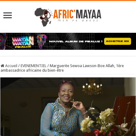
Accueil
/
EVENEMENTIEL
/
Marguerite Sewoa Lawson-Boe Allah, 1ère
ambassadrice africaine du bien-être